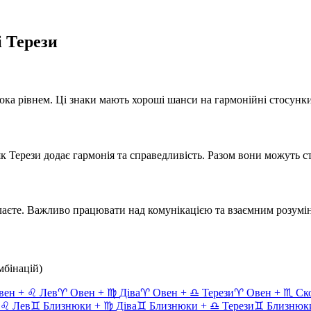
і
Терези
ока
рівнем.
Ці знаки мають хороші шанси на гармонійні стосунки
 як
Терези
додає
гармонія та справедливість
. Разом вони можуть с
лаєте.
Важливо працювати над комунікацією та взаємним розумі
мбінацій)
вен
+
♌
Лев
♈
Овен
+
♍
Діва
♈
Овен
+
♎
Терези
♈
Овен
+
♏
Ск
♌
Лев
♊
Близнюки
+
♍
Діва
♊
Близнюки
+
♎
Терези
♊
Близнюк