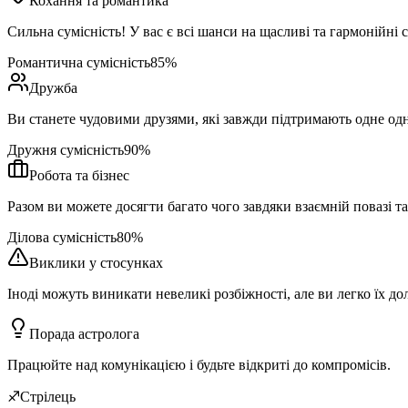
Кохання та романтика
Сильна сумісність! У вас є всі шанси на щасливі та гармонійні 
Романтична сумісність
85
%
Дружба
Ви станете чудовими друзями, які завжди підтримають одне од
Дружня сумісність
90
%
Робота та бізнес
Разом ви можете досягти багато чого завдяки взаємній повазі т
Ділова сумісність
80
%
Виклики у стосунках
Іноді можуть виникати невеликі розбіжності, але ви легко їх до
Порада астролога
Працюйте над комунікацією і будьте відкриті до компромісів.
♐
Стрілець