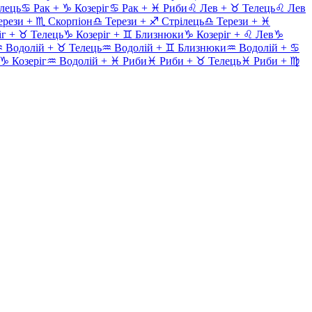
лець
♋
Рак
+
♑
Козеріг
♋
Рак
+
♓
Риби
♌
Лев
+
♉
Телець
♌
Лев
ерези
+
♏
Скорпіон
♎
Терези
+
♐
Стрілець
♎
Терези
+
♓
іг
+
♉
Телець
♑
Козеріг
+
♊
Близнюки
♑
Козеріг
+
♌
Лев
♑
♒
Водолій
+
♉
Телець
♒
Водолій
+
♊
Близнюки
♒
Водолій
+
♋
♑
Козеріг
♒
Водолій
+
♓
Риби
♓
Риби
+
♉
Телець
♓
Риби
+
♍