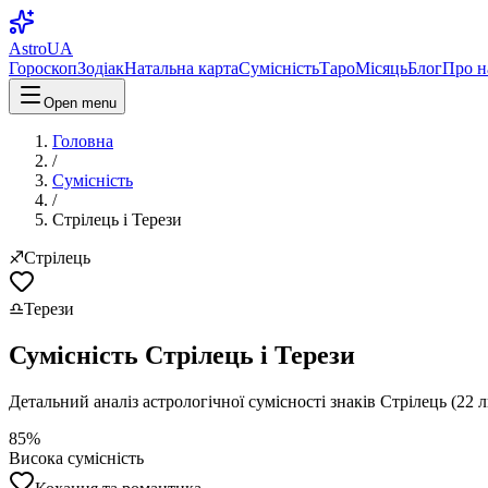
AstroUA
Гороскоп
Зодіак
Натальна карта
Сумісність
Таро
Місяць
Блог
Про н
Open menu
Головна
/
Сумісність
/
Стрілець
і
Терези
♐
Стрілець
♎
Терези
Сумісність
Стрілець
і
Терези
Детальний аналіз астрологічної сумісності знаків
Стрілець
(
22 л
85
%
Висока
сумісність