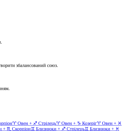
.
творити збалансований союз.
нням.
орпіон
♈
Овен
+
♐
Стрілець
♈
Овен
+
♑
Козеріг
♈
Овен
+
♓
и
+
♏
Скорпіон
♊
Близнюки
+
♐
Стрілець
♊
Близнюки
+
♓