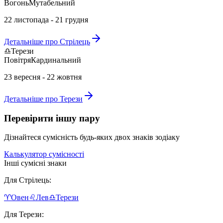
Вогонь
Мутабельний
22 листопада - 21 грудня
Детальніше про
Стрілець
♎
Терези
Повітря
Кардинальний
23 вересня - 22 жовтня
Детальніше про
Терези
Перевірити іншу пару
Дізнайтеся сумісність будь-яких двох знаків зодіаку
Калькулятор сумісності
Інші сумісні знаки
Для
Стрілець
:
♈
Овен
♌
Лев
♎
Терези
Для
Терези
: