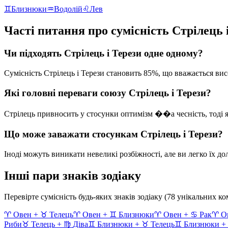
♊
Близнюки
♒
Водолій
♌
Лев
Часті питання про сумісність
Стрілець
Чи підходять
Стрілець
і
Терези
одне одному?
Сумісність
Стрілець
і
Терези
становить
85
%, що вважається
вис
Які головні переваги союзу
Стрілець
і
Терези
?
Стрілець
привносить у стосунки
оптимізм ��а чесність
, тоді
Що може заважати стосункам
Стрілець
і
Терези
?
Іноді можуть виникати невеликі розбіжності, але ви легко їх до
Інші пари знаків зодіаку
Перевірте сумісність будь-яких знаків зодіаку (78 унікальних ко
♈
Овен
+
♉
Телець
♈
Овен
+
♊
Близнюки
♈
Овен
+
♋
Рак
♈
О
Риби
♉
Телець
+
♍
Діва
♊
Близнюки
+
♉
Телець
♊
Близнюки
+