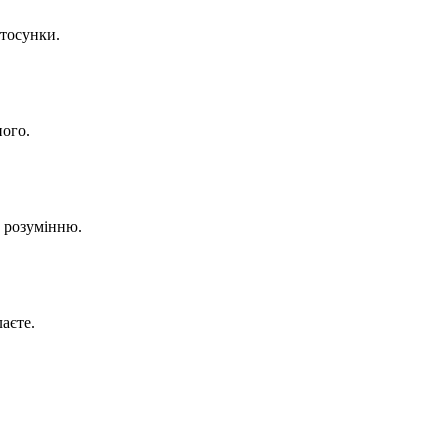
стосунки.
ного.
а розумінню.
лаєте.