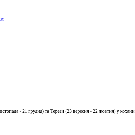
ас
истопада - 21 грудня
) та
Терези
(
23 вересня - 22 жовтня
) у коханн