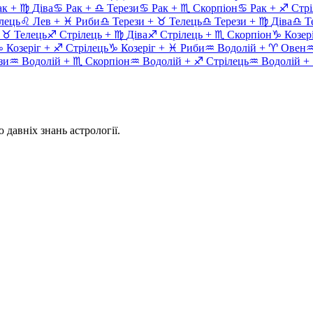
ак
+
♍
Діва
♋
Рак
+
♎
Терези
♋
Рак
+
♏
Скорпіон
♋
Рак
+
♐
Стрі
лець
♌
Лев
+
♓
Риби
♎
Терези
+
♉
Телець
♎
Терези
+
♍
Діва
♎
Т
+
♉
Телець
♐
Стрілець
+
♍
Діва
♐
Стрілець
+
♏
Скорпіон
♑
Козер
♑
Козеріг
+
♐
Стрілець
♑
Козеріг
+
♓
Риби
♒
Водолій
+
♈
Овен
зи
♒
Водолій
+
♏
Скорпіон
♒
Водолій
+
♐
Стрілець
♒
Водолій
+
 давніх знань астрології.