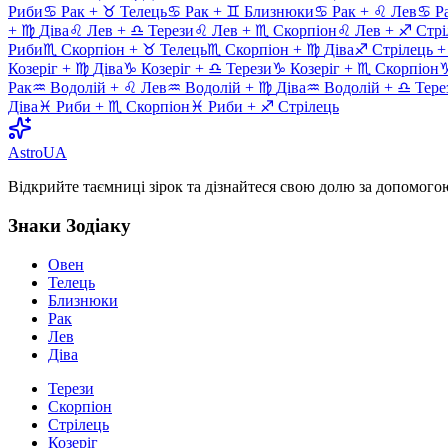
Риби
♋
Рак
+
♉
Телець
♋
Рак
+
♊
Близнюки
♋
Рак
+
♌
Лев
♋
Р
+
♍
Діва
♌
Лев
+
♎
Терези
♌
Лев
+
♏
Скорпіон
♌
Лев
+
♐
Стрі
Риби
♏
Скорпіон
+
♉
Телець
♏
Скорпіон
+
♍
Діва
♐
Стрілець
Козеріг
+
♍
Діва
♑
Козеріг
+
♎
Терези
♑
Козеріг
+
♏
Скорпіон
Рак
♒
Водолій
+
♌
Лев
♒
Водолій
+
♍
Діва
♒
Водолій
+
♎
Тере
Діва
♓
Риби
+
♏
Скорпіон
♓
Риби
+
♐
Стрілець
AstroUA
Відкрийте таємниці зірок та дізнайтеся свою долю за допомогою
Знаки Зодіаку
Овен
Телець
Близнюки
Рак
Лев
Діва
Терези
Скорпіон
Стрілець
Козеріг