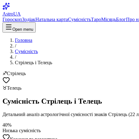
AstroUA
Гороскоп
Зодіак
Натальна карта
Сумісність
Таро
Місяць
Блог
Про н
Open menu
Головна
/
Сумісність
/
Стрілець
і
Телець
♐
Стрілець
♉
Телець
Сумісність
Стрілець
і
Телець
Детальний аналіз астрологічної сумісності знаків
Стрілець
(
22 л
40
%
Низька
сумісність