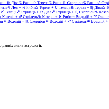
ак
+
♍
Діва
♋
Рак
+
♎
Терези
♋
Рак
+
♏
Скорпіон
♋
Рак
+
♐
Стрі
лець
♌
Лев
+
♓
Риби
♎
Терези
+
♉
Телець
♎
Терези
+
♍
Діва
♎
Т
+
♉
Телець
♐
Стрілець
+
♍
Діва
♐
Стрілець
+
♏
Скорпіон
♑
Козер
♑
Козеріг
+
♐
Стрілець
♑
Козеріг
+
♓
Риби
♒
Водолій
+
♈
Овен
зи
♒
Водолій
+
♏
Скорпіон
♒
Водолій
+
♐
Стрілець
♒
Водолій
+
 давніх знань астрології.