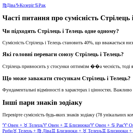
♍
Діва
♑
Козеріг
♋
Рак
Часті питання про сумісність
Стрілець
Чи підходять
Стрілець
і
Телець
одне одному?
Сумісність
Стрілець
і
Телець
становить
40
%, що вважається
низ
Які головні переваги союзу
Стрілець
і
Телець
?
Стрілець
привносить у стосунки
оптимізм ��а чесність
, тоді
Що може заважати стосункам
Стрілець
і
Телець
?
Фундаментальні відмінності в характерах і цінностях.
Важливо п
Інші пари знаків зодіаку
Перевірте сумісність будь-яких знаків зодіаку (78 унікальних ко
♈
Овен
+
♉
Телець
♈
Овен
+
♊
Близнюки
♈
Овен
+
♋
Рак
♈
О
Риби
♉
Телець
+
♍
Діва
♊
Близнюки
+
♉
Телець
♊
Близнюки
+