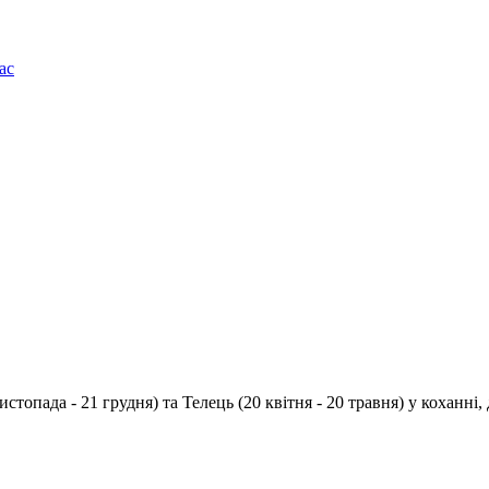
ас
истопада - 21 грудня
) та
Телець
(
20 квітня - 20 травня
) у коханні,