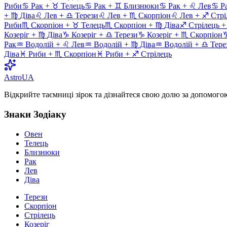
Риби
♋
Рак
+
♉
Телець
♋
Рак
+
♊
Близнюки
♋
Рак
+
♌
Лев
♋
Р
+
♍
Діва
♌
Лев
+
♎
Терези
♌
Лев
+
♏
Скорпіон
♌
Лев
+
♐
Стрі
Риби
♏
Скорпіон
+
♉
Телець
♏
Скорпіон
+
♍
Діва
♐
Стрілець
Козеріг
+
♍
Діва
♑
Козеріг
+
♎
Терези
♑
Козеріг
+
♏
Скорпіон
Рак
♒
Водолій
+
♌
Лев
♒
Водолій
+
♍
Діва
♒
Водолій
+
♎
Тере
Діва
♓
Риби
+
♏
Скорпіон
♓
Риби
+
♐
Стрілець
AstroUA
Відкрийте таємниці зірок та дізнайтеся свою долю за допомогою
Знаки Зодіаку
Овен
Телець
Близнюки
Рак
Лев
Діва
Терези
Скорпіон
Стрілець
Козеріг