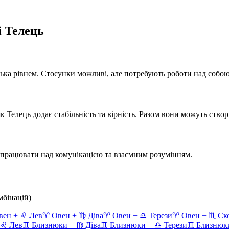
і
Телець
ька
рівнем.
Стосунки можливі, але потребують роботи над собою
 як
Телець
додає
стабільність та вірність
. Разом вони можуть ство
рацювати над комунікацією та взаємним розумінням.
мбінацій)
вен
+
♌
Лев
♈
Овен
+
♍
Діва
♈
Овен
+
♎
Терези
♈
Овен
+
♏
Ск
♌
Лев
♊
Близнюки
+
♍
Діва
♊
Близнюки
+
♎
Терези
♊
Близнюк