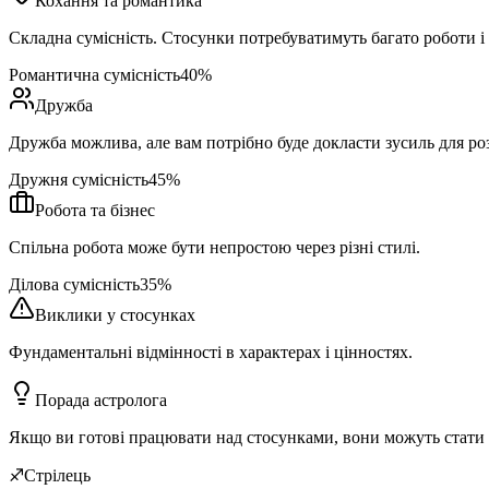
Кохання та романтика
Складна сумісність. Стосунки потребуватимуть багато роботи і 
Романтична сумісність
40
%
Дружба
Дружба можлива, але вам потрібно буде докласти зусиль для ро
Дружня сумісність
45
%
Робота та бізнес
Спільна робота може бути непростою через різні стилі.
Ділова сумісність
35
%
Виклики у стосунках
Фундаментальні відмінності в характерах і цінностях.
Порада астролога
Якщо ви готові працювати над стосунками, вони можуть стати
♐
Стрілець