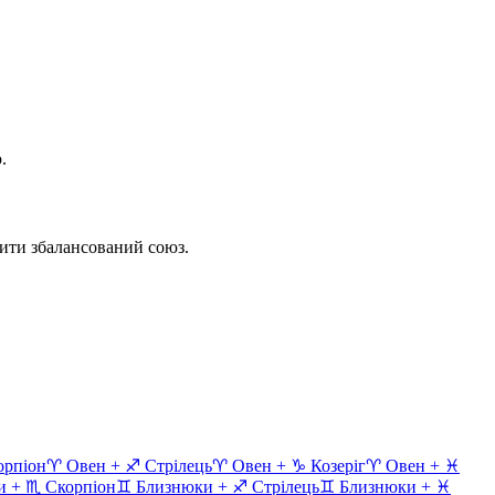
.
рити збалансований союз.
орпіон
♈
Овен
+
♐
Стрілець
♈
Овен
+
♑
Козеріг
♈
Овен
+
♓
и
+
♏
Скорпіон
♊
Близнюки
+
♐
Стрілець
♊
Близнюки
+
♓