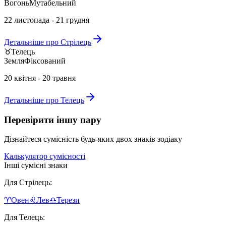
Вогонь
Мутабельний
22 листопада - 21 грудня
Детальніше про
Стрілець
♉
Телець
Земля
Фіксований
20 квітня - 20 травня
Детальніше про
Телець
Перевірити іншу пару
Дізнайтеся сумісність будь-яких двох знаків зодіаку
Калькулятор сумісності
Інші сумісні знаки
Для
Стрілець
:
♈
Овен
♌
Лев
♎
Терези
Для
Телець
: