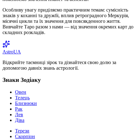
Особливу увагу приділяємо практичним темам: сумісність
знаків у коханні та дружбі, вплив ретроградного Меркурія,
місячні цикли та їх значення для повсякденного життя.
Вивчайте Таро разом з нами — від значення окремих карт до
складних розкладів.
AstroUA
Відкрийте таємниці зірок та дізнайтеся свою долю за
допомогою давніх знань астрології.
Знаки Зодіаку
Овен
Телець
Близнюки
Рак
Лев
Діва
Терези
Скорпіон