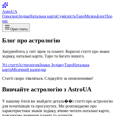
AstroUA
Гороскоп
Зодіак
Натальна карта
Сумісність
Таро
Місяць
Блог
Про
нас
Open menu
Блог про астрологію
Занурюйтесь у світ зірок та планет. Корисні статті про знаки
зодіаку, натальні карти, Таро та багато іншого.
Усі статті
Астрология
Знаки Зодіаку
Таро
Натальна
карта
Місячний календар
Статті скоро з'являться. Слідкуйте за оновленнями!
Вивчайте астрологію з AstroUA
У нашому блозі ви знайдете деталь��і статті про астрологію
для початківців та просунутих. Ми розповідаємо про
характеристики знаків зодіаку, вчимо читати натальні карти,
пояснюємо значення планет та аспектів.